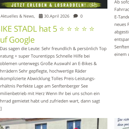
Ab sofo
Fahrra
Aktuelles & News,
30.April 2026
0
E-Tande
neues 
IKE STADL hat 5 ⭐️ ⭐️ ⭐️ ⭐️ ⭐️
abgesti
uf Google
entspa
Senfte
Das sagen die Leute: Sehr freundlich & persönlich Top
einem u
ratung + super Tourentipps Schnelle Hilfe bei
oblemen unterwegs Große Auswahl an E-Bikes &
hrrädern Sehr gepflegte, hochwertige Räder
komplizierte Abwicklung Tolles Preis-Leistungs-
rhältnis Perfekte Lage am Senftenberger See
milienbetrieb mit Herz Wenn Ihr bei uns schon ein
hrrad gemietet habt und zufrieden wart, dann sagt
]