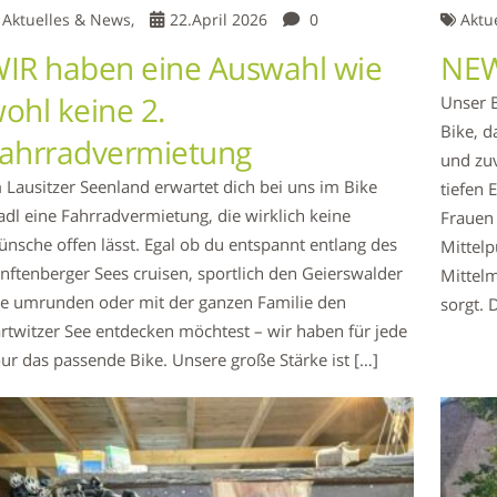
Aktuelles & News,
22.April 2026
0
Aktu
IR haben eine Auswahl wie
NEW
ohl keine 2.
Unser B
Bike, d
ahrradvermietung
und zuv
 Lausitzer Seenland erwartet dich bei uns im Bike
tiefen 
adl eine Fahrradvermietung, die wirklich keine
Frauen
nsche offen lässt. Egal ob du entspannt entlang des
Mittelp
nftenberger Sees cruisen, sportlich den Geierswalder
Mittelm
e umrunden oder mit der ganzen Familie den
sorgt. 
rtwitzer See entdecken möchtest – wir haben für jede
ur das passende Bike. Unsere große Stärke ist […]