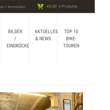
€
0,00
0 Produkte
en / Anmelden
BILDER
AKTUELLES
TOP 10
/
& NEWS
BIKE-
EINDRÜCKE
TOUREN