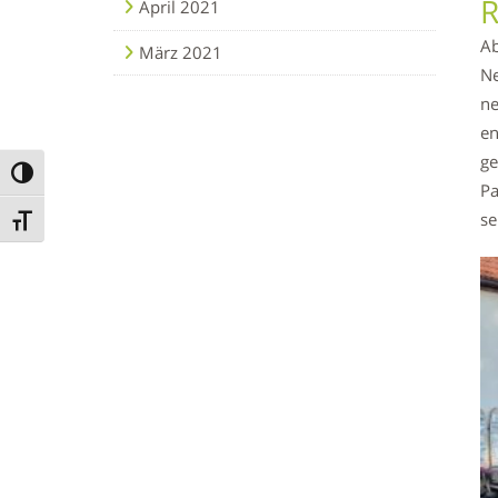
R
April 2021
Ab
März 2021
Ne
ne
en
ge
Umschalten auf hohe Kontraste
Pa
se
Schrift vergrößern