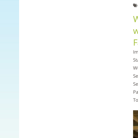
W
w
F
Im
St
Wü
Se
Se
Pa
To