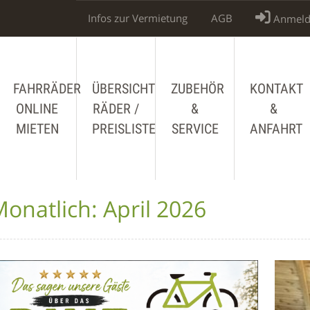
Infos zur Vermietung
AGB
Anmeld
FAHRRÄDER
ÜBERSICHT
ZUBEHÖR
KONTAKT
ONLINE
RÄDER /
&
&
MIETEN
PREISLISTE
SERVICE
ANFAHRT
onatlich:
April 2026