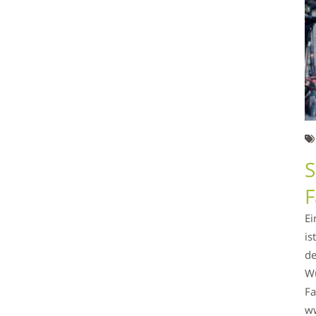
S
F
Ei
is
de
Wu
Fa
ww