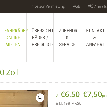
Infos zur Vermietung
AGB
Anmeld
FAHRRÄDER
ÜBERSICHT
ZUBEHÖR
KONTAKT
ONLINE
RÄDER /
&
&
MIETEN
PREISLISTE
SERVICE
ANFAHRT
0 Zoll
€
6,50
€
7,50
Ab
-
pr
inkl. 19% MwSt.