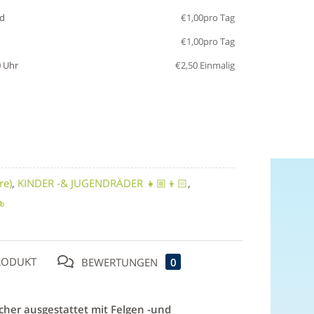
ad
€
1,00
pro Tag
€
1,00
pro Tag
0 Uhr
€
2,50
Einmalig
re)
,
KINDER -& JUGENDRÄDER 👧🏼👦🏻
,

RODUKT
BEWERTUNGEN
0
icher ausgestattet mit Felgen -und