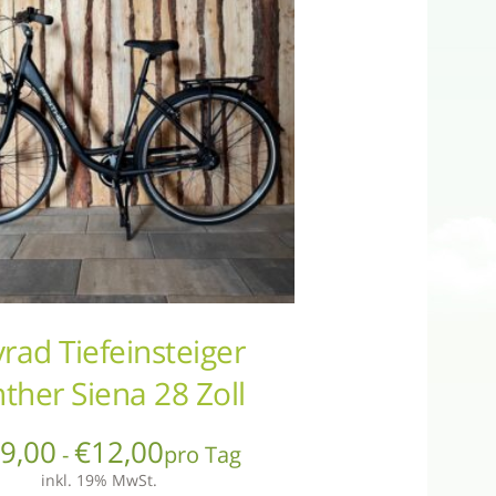
yrad Tiefeinsteiger
ther Siena 28 Zoll
€
9,00
€
12,00
-
pro Tag
inkl. 19% MwSt.