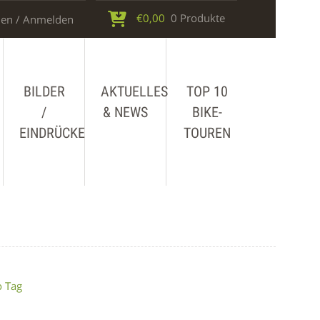
€
0,00
0 Produkte
en / Anmelden
BILDER
AKTUELLES
TOP 10
/
& NEWS
BIKE-
EINDRÜCKE
TOUREN
o Tag