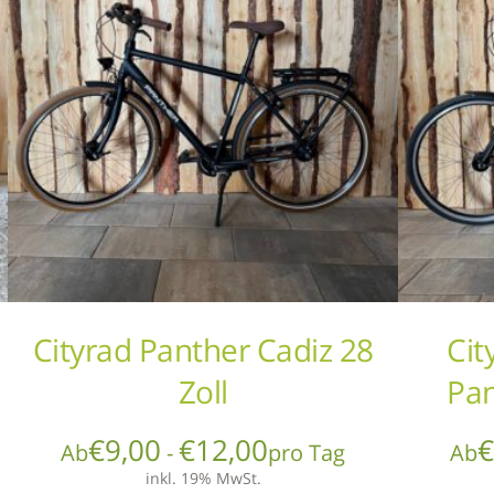
Cityrad Panther Cadiz 28
Cit
Zoll
Pan
€
9,00
€
12,00
Ab
-
pro Tag
Ab
inkl. 19% MwSt.