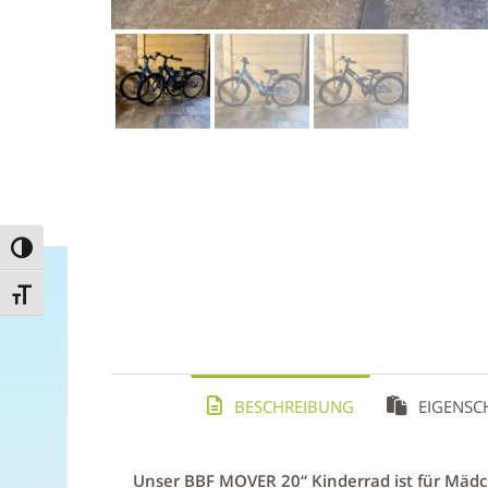
Umschalten auf hohe Kontraste
Schrift vergrößern
BESCHREIBUNG
EIGENSC
Unser BBF MOVER 20“ Kinderrad ist für Mädche