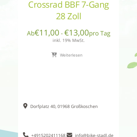
Crossrad BBF 7-Gang
28 Zoll
€
11,00
€
13,00
Ab
-
pro Tag
inkl. 19% MwSt.
Weiterlesen
Dorfplatz 40, 01968 Großkoschen
+4915202411168
info@bike-stadl.de