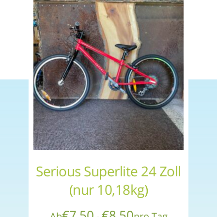
Serious Superlite 24 Zoll
(nur 10,18kg)
€
7,50
€
8,50
Ab
-
pro Tag