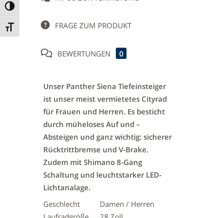
Umschalten auf hohe Kontraste
FRAGE ZUM PRODUKT
Schrift vergrößern
BEWERTUNGEN
0
Unser Panther Siena Tiefeinsteiger
ist unser meist vermietetes Cityrad
für Frauen und Herren. Es besticht
durch müheloses Auf und –
Absteigen und ganz wichtig: sicherer
Rücktrittbremse und V-Brake.
Zudem mit Shimano 8-Gang
Schaltung und leuchtstarker LED-
Lichtanalage.
Geschlecht
Damen / Herren
Laufradgröße
28 Zoll