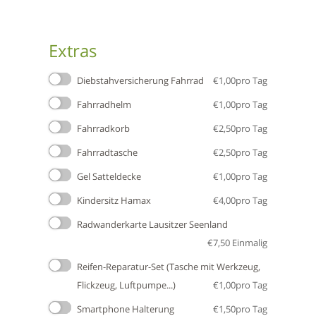
Extras
Diebstahversicherung Fahrrad
€
1,00
pro Tag
Fahrradhelm
€
1,00
pro Tag
Fahrradkorb
€
2,50
pro Tag
Fahrradtasche
€
2,50
pro Tag
Gel Satteldecke
€
1,00
pro Tag
Kindersitz Hamax
€
4,00
pro Tag
Radwanderkarte Lausitzer Seenland
€
7,50
Einmalig
Reifen-Reparatur-Set (Tasche mit Werkzeug,
Flickzeug, Luftpumpe...)
€
1,00
pro Tag
Smartphone Halterung
€
1,50
pro Tag