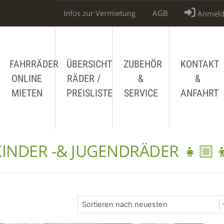
Infos zur Vermietung
AGB
Anmeld
FAHRRÄDER
ÜBERSICHT
ZUBEHÖR
KONTAKT
ONLINE
RÄDER /
&
&
MIETEN
PREISLISTE
SERVICE
ANFAHRT
KINDER -& JUGENDRÄDER 👧🏼