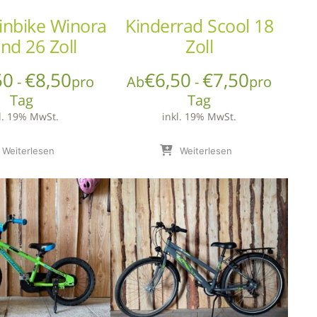
nbike Winora
Kinderrad Scool 18
nd 26 Zoll
Zoll
50
€
8,50
€
6,50
€
7,50
-
pro
Ab
-
pro
Tag
Tag
l. 19% MwSt.
inkl. 19% MwSt.
Weiterlesen
Weiterlesen