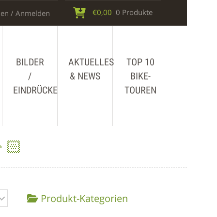
€
0,00
0 Produkte
en / Anmelden
BILDER
AKTUELLES
TOP 10
/
& NEWS
BIKE-
EINDRÜCKE
TOUREN
🏻
Produkt-Kategorien