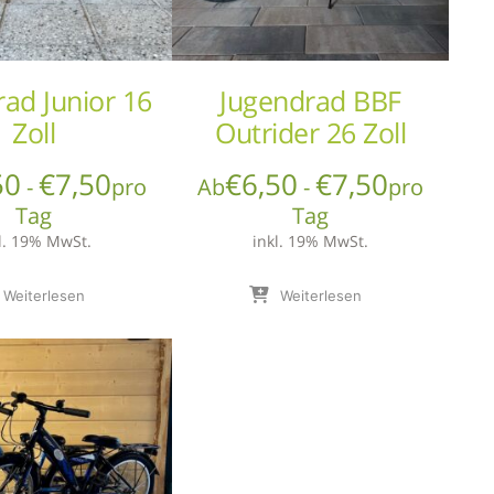
rad Junior 16
Jugendrad BBF
Zoll
Outrider 26 Zoll
50
€
7,50
€
6,50
€
7,50
-
pro
Ab
-
pro
Tag
Tag
l. 19% MwSt.
inkl. 19% MwSt.
Weiterlesen
Weiterlesen