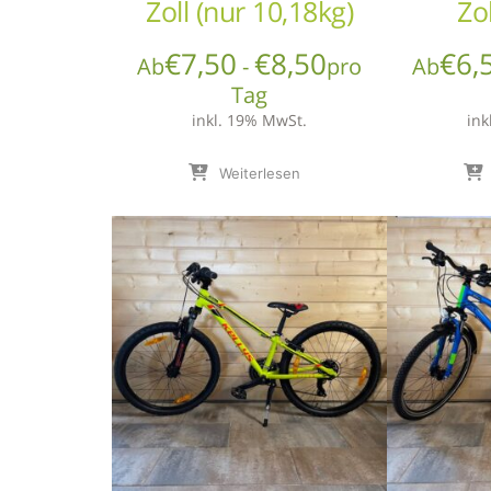
Zoll (nur 10,18kg)
Zo
€
7,50
€
8,50
€
6,
Ab
-
pro
Ab
Tag
inkl. 19% MwSt.
ink
Weiterlesen