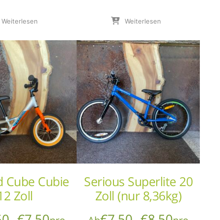
Weiterlesen
Weiterlesen
d Cube Cubie
Serious Superlite 20
12 Zoll
Zoll (nur 8,36kg)
50
€
7,50
€
7,50
€
8,50