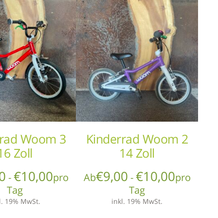
rrad Woom 3
Kinderrad Woom 2
16 Zoll
14 Zoll
0
€
10,00
€
9,00
€
10,00
-
pro
Ab
-
pro
Tag
Tag
l. 19% MwSt.
inkl. 19% MwSt.