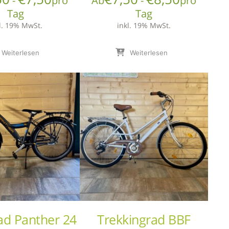
-
pro
Ab
-
pro
Tag
Tag
l. 19% MwSt.
inkl. 19% MwSt.
Weiterlesen
Weiterlesen
ad Panther 24
Trekkingrad BBF