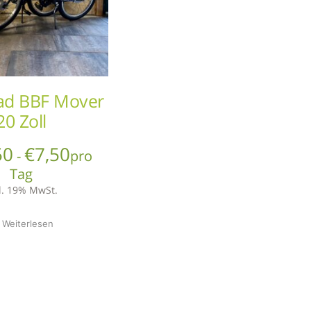
ad BBF Mover
20 Zoll
50
€
7,50
-
pro
Tag
l. 19% MwSt.
Weiterlesen