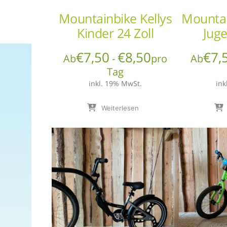
Mountainbike Kellys
Mountai
Kinder 24 Zoll
Juge
€
7,50
€
8,50
€
7,
Ab
-
pro
Ab
Tag
inkl. 19% MwSt.
ink
Weiterlesen