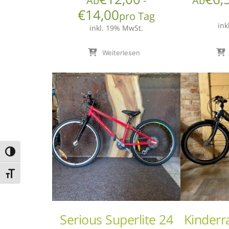
Ab
-
Ab
€
14,00
pro Tag
ink
inkl. 19% MwSt.
Weiterlesen
Umschalten auf hohe Kontraste
Schrift vergrößern
Serious Superlite 24
Kinderr