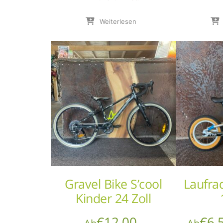
Weiterlesen
Gravel Bike S’cool
Laufra
Kinder 24 Zoll
€
12,00
€
6,