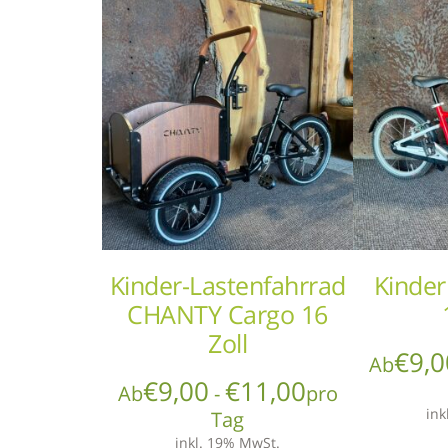
Kinder-Lastenfahrrad
Kinde
CHANTY Cargo 16
Zoll
€
9,0
Ab
€
9,00
€
11,00
Ab
-
pro
ink
Tag
inkl. 19% MwSt.