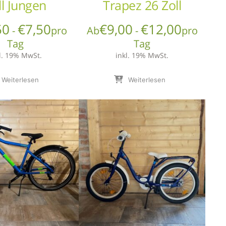
ll Jungen
Trapez 26 Zoll
50
€
7,50
€
9,00
€
12,00
-
pro
Ab
-
pro
Tag
Tag
l. 19% MwSt.
inkl. 19% MwSt.
Weiterlesen
Weiterlesen