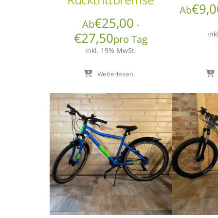
€
9,0
Ab
€
25,00
Ab
-
€
27,50
ink
pro Tag
inkl. 19% MwSt.
Weiterlesen