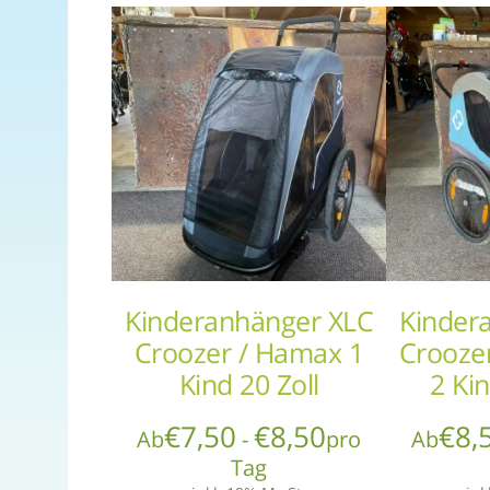
Kinderanhänger XLC
Kinder
Croozer / Hamax 1
Crooze
Kind 20 Zoll
2 Kin
€
7,50
€
8,50
€
8,
Ab
-
pro
Ab
Tag