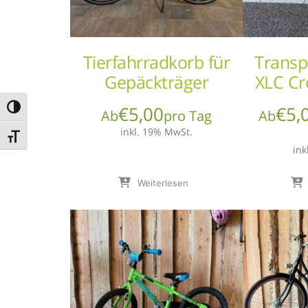
Tierfahrradkorb für
Transp
Gepäckträger
XLC Cr
€
5,00
€
5,
Umschalten auf hohe Kontraste
Ab
pro Tag
Ab
inkl. 19% MwSt.
Schrift vergrößern
ink
Weiterlesen