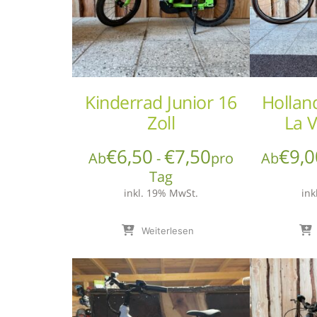
Kinderrad Junior 16
Hollan
Zoll
La V
€
6,50
€
7,50
€
9,0
Ab
-
pro
Ab
Tag
inkl. 19% MwSt.
ink
Weiterlesen