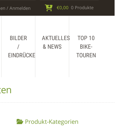
€
0,00
0 Produkte
en / Anmelden
BILDER
AKTUELLES
TOP 10
/
& NEWS
BIKE-
EINDRÜCKE
TOUREN
ten
Produkt-Kategorien