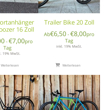
ortanhänger
Trailer Bike 20 Zoll
oozer 16 Zoll
€
6,50
€
8,00
Ab
-
pro
00
€
7,00
Tag
-
pro
inkl. 19% MwSt.
Tag
l. 19% MwSt.
Weiterlesen
Weiterlesen