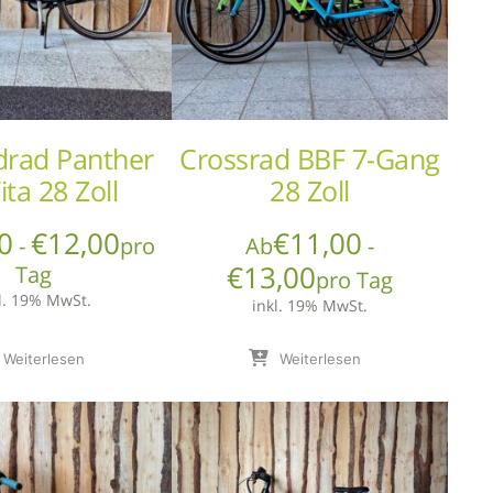
drad Panther
Crossrad BBF 7-Gang
ita 28 Zoll
28 Zoll
0
€
12,00
€
11,00
-
pro
Ab
-
€
13,00
Tag
pro Tag
l. 19% MwSt.
inkl. 19% MwSt.
Weiterlesen
Weiterlesen