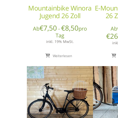
Mountainbike Winora
E-Mount
Jugend 26 Zoll
26 Z
€
7,50
€
8,50
Ab
-
pro
Ab
€
26
Tag
inkl. 19% MwSt.
ink
Weiterlesen