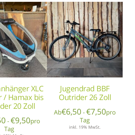
anhänger XLC
Jugendrad BBF
r / Hamax bis
Outrider 26 Zoll
der 20 Zoll
€
6,50
€
7,50
Ab
-
pro
50
€
9,50
Tag
-
pro
inkl. 19% MwSt.
Tag