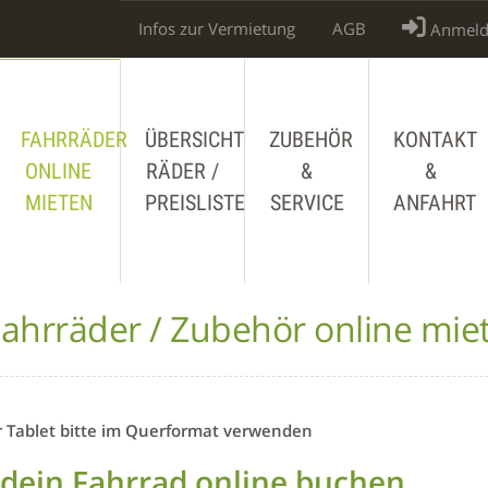
Infos zur Vermietung
AGB
Anmeld
FAHRRÄDER
ÜBERSICHT
ZUBEHÖR
KONTAKT
ONLINE
RÄDER /
&
&
MIETEN
PREISLISTE
SERVICE
ANFAHRT
ahrräder / Zubehör online mie
r Tablet bitte im Querformat verwenden
 dein Fahrrad online buchen