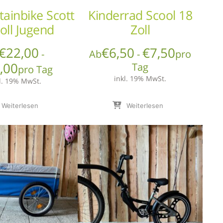
ainbike Scott
Kinderrad Scool 18
oll Jugend
Zoll
€
22,00
€
6,50
€
7,50
-
Ab
-
pro
,00
Tag
pro Tag
inkl. 19% MwSt.
l. 19% MwSt.
Weiterlesen
Weiterlesen