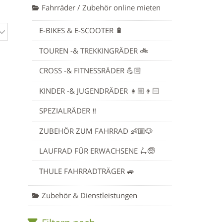
Fahrräder / Zubehör online mieten
E-BIKES & E-SCOOTER 🔋
TOUREN -& TREKKINGRÄDER 🚲
CROSS -& FITNESSRÄDER 💪🏻
KINDER -& JUGENDRÄDER 👧🏼👦🏻
SPEZIALRÄDER ‼️
ZUBEHÖR ZUM FAHRRAD 👶🏼🐶
LAUFRAD FÜR ERWACHSENE 🛴🧓
THULE FAHRRADTRÄGER 🚙
Zubehör & Dienstleistungen