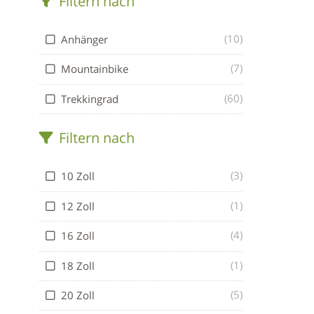
Filtern nach
(10)
Anhänger
(7)
Mountainbike
(60)
Trekkingrad
Filtern nach
(3)
10 Zoll
(1)
12 Zoll
(4)
16 Zoll
(1)
18 Zoll
(5)
20 Zoll