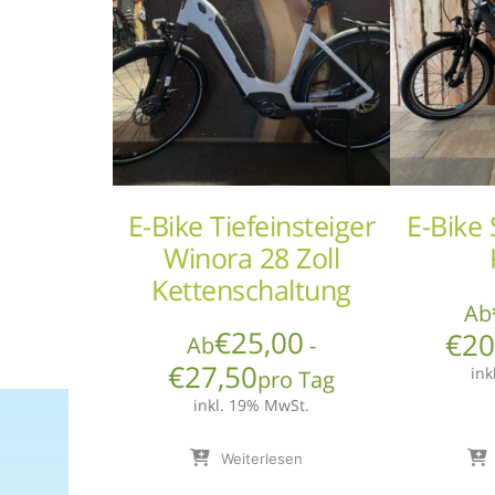
E-Bike Tiefeinsteiger
E-Bike 
Winora 28 Zoll
Kettenschaltung
Ab
€
25,00
€
20
Ab
-
€
27,50
ink
pro Tag
inkl. 19% MwSt.
Weiterlesen