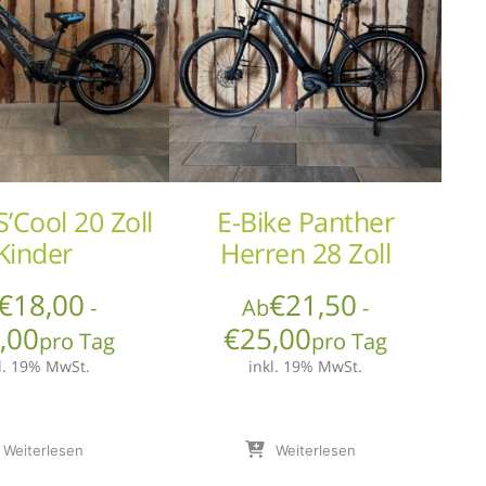
S’Cool 20 Zoll
E-Bike Panther
Kinder
Herren 28 Zoll
€
18,00
€
21,50
-
Ab
-
,00
€
25,00
pro Tag
pro Tag
l. 19% MwSt.
inkl. 19% MwSt.
Weiterlesen
Weiterlesen