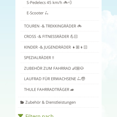
S-Pedelecs 45 km/h 🚲💨
E-Scooter 🛴
TOUREN -& TREKKINGRÄDER 🚲
CROSS -& FITNESSRÄDER 💪🏻
KINDER -& JUGENDRÄDER 👧🏼👦🏻
SPEZIALRÄDER ‼️
ZUBEHÖR ZUM FAHRRAD 👶🏼🐶
LAUFRAD FÜR ERWACHSENE 🛴🧓
THULE FAHRRADTRÄGER 🚙
Zubehör & Dienstleistungen
Filtern nach