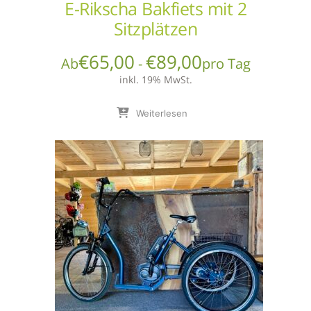
E-Rikscha Bakfiets mit 2
Sitzplätzen
€
65,00
€
89,00
Ab
-
pro Tag
inkl. 19% MwSt.
Weiterlesen