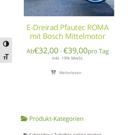
E-Dreirad Pfautec ROMA
mit Bosch Mittelmotor
Umschalten auf hohe Kontraste
€
32,00
€
39,00
Ab
-
pro Tag
Schrift vergrößern
inkl. 19% MwSt.
Weiterlesen
Produkt-Kategorien
Fahrräder / Zubehör online mieten