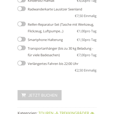
Kindersitz Hamax
€
4,00
pro Tag
Radwanderkarte Lausitzer Seenland
€
7,50
Einmalig
Reifen-Reparatur-Set (Tasche mit Werkzeug,
Flickzeug, Luftpumpe...)
€
1,00
pro Tag
Smartphone Halterung
€
1,50
pro Tag
Transportanhänger (bis zu 30 kg Beladung -
für viele Badesachen)
€
7,00
pro Tag
Verlängertes Fahren bis 22:00 Uhr
€
2,50
Einmalig
JETZT BUCHEN
Kategorien:
TOUREN -& TREKKINGRÄDER 🚲
,