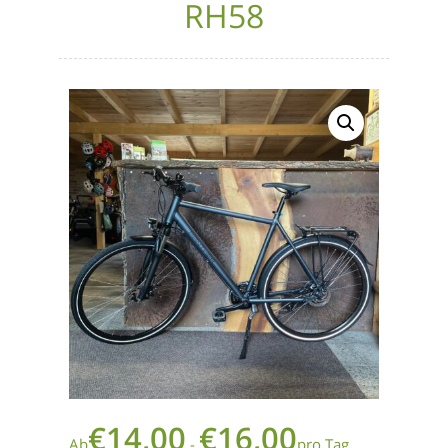
RH58
€
14,00
€
16,00
Ab
-
pro Tag