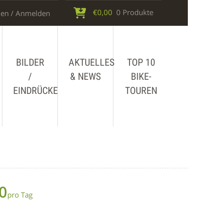
€
0,00
0 Produkte
en / Anmelden
BILDER
AKTUELLES
TOP 10
/
& NEWS
BIKE-
EINDRÜCKE
TOUREN
0
pro Tag