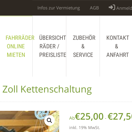
Infos zur Vermietung
AGB
Anmeld
FAHRRÄDER
ÜBERSICHT
ZUBEHÖR
KONTAKT
ONLINE
RÄDER /
&
&
MIETEN
PREISLISTE
SERVICE
ANFAHRT
 Zoll Kettenschaltung
€
25,00
€
27,5
Ab
-
inkl. 19% MwSt.