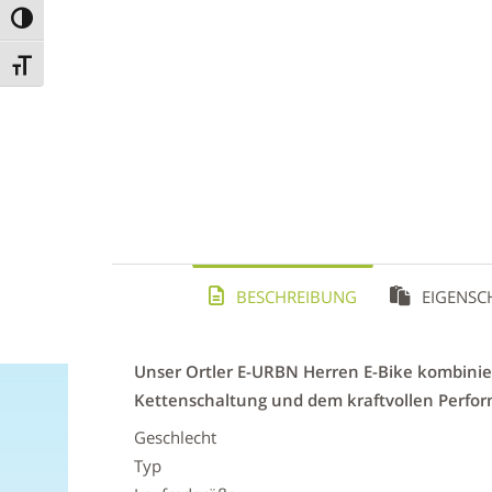
Umschalten auf hohe Kontraste
Schrift vergrößern
BESCHREIBUNG
EIGENSC
Unser Ortler E-URBN Herren E-Bike kombinie
Kettenschaltung und dem kraftvollen Perfor
Geschlecht
Typ